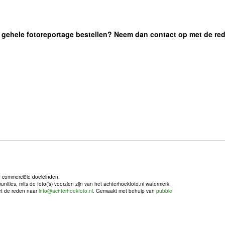
 de gehele fotoreportage bestellen? Neem dan contact op met de re
r commerciële doeleinden.
ties, mits de foto('s) voorzien zijn van het achterhoekfoto.nl watermerk.
met de reden naar
info@achterhoekfoto.nl
. Gemaakt met behulp van
pubble