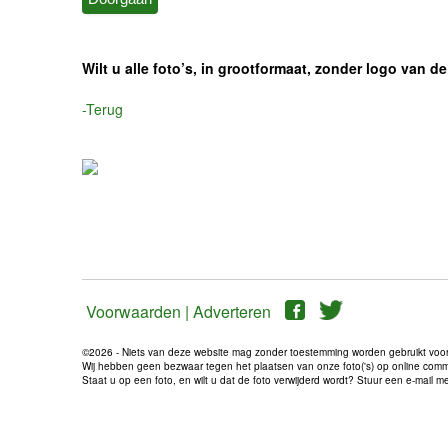
Wilt u alle foto’s, in grootformaat, zonder logo van
-Terug
Voorwaarden |
Adverteren
©2026 - Niets van deze website mag zonder toestemming worden gebruikt voo
Wij hebben geen bezwaar tegen het plaatsen van onze foto('s) op online communi
Staat u op een foto, en wilt u dat de foto verwijderd wordt? Stuur een e-mail 