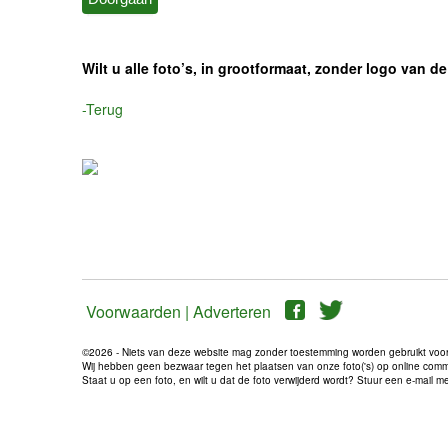
Wilt u alle foto’s, in grootformaat, zonder logo van
-Terug
Voorwaarden |
Adverteren
©2026 - Niets van deze website mag zonder toestemming worden gebruikt voo
Wij hebben geen bezwaar tegen het plaatsen van onze foto('s) op online communi
Staat u op een foto, en wilt u dat de foto verwijderd wordt? Stuur een e-mail 