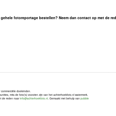
 de gehele fotoreportage bestellen? Neem dan contact op met de re
r commerciële doeleinden.
ties, mits de foto('s) voorzien zijn van het achterhoekfoto.nl watermerk.
met de reden naar
info@achterhoekfoto.nl
. Gemaakt met behulp van
pubble