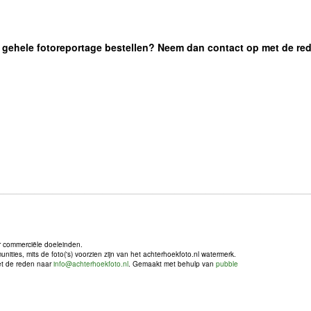
 de gehele fotoreportage bestellen? Neem dan contact op met de re
r commerciële doeleinden.
ties, mits de foto('s) voorzien zijn van het achterhoekfoto.nl watermerk.
met de reden naar
info@achterhoekfoto.nl
. Gemaakt met behulp van
pubble