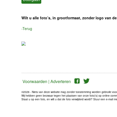
Wilt u alle foto’s, in grootformaat, zonder logo van
-Terug
Voorwaarden |
Adverteren
©2026 - Niets van deze website mag zonder toestemming worden gebruikt voo
Wij hebben geen bezwaar tegen het plaatsen van onze foto('s) op online communi
Staat u op een foto, en wilt u dat de foto verwijderd wordt? Stuur een e-mail 