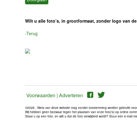
Wilt u alle foto’s, in grootformaat, zonder logo van
-Terug
Voorwaarden |
Adverteren
©2026 - Niets van deze website mag zonder toestemming worden gebruikt voo
Wij hebben geen bezwaar tegen het plaatsen van onze foto('s) op online communi
Staat u op een foto, en wilt u dat de foto verwijderd wordt? Stuur een e-mail 