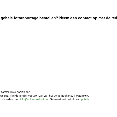
 de gehele fotoreportage bestellen? Neem dan contact op met de re
r commerciële doeleinden.
ties, mits de foto('s) voorzien zijn van het achterhoekfoto.nl watermerk.
met de reden naar
info@achterhoekfoto.nl
. Gemaakt met behulp van
pubble