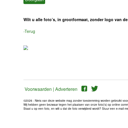
Wilt u alle foto’s, in grootformaat, zonder logo van
-Terug
Voorwaarden |
Adverteren
©2026 - Niets van deze website mag zonder toestemming worden gebruikt voo
Wij hebben geen bezwaar tegen het plaatsen van onze foto('s) op online communi
Staat u op een foto, en wilt u dat de foto verwijderd wordt? Stuur een e-mail 