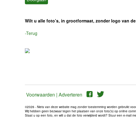
Wilt u alle foto’s, in grootformaat, zonder logo van
-Terug
Voorwaarden |
Adverteren
©2026 - Niets van deze website mag zonder toestemming worden gebruikt voo
Wij hebben geen bezwaar tegen het plaatsen van onze foto('s) op online communi
Staat u op een foto, en wilt u dat de foto verwijderd wordt? Stuur een e-mail 