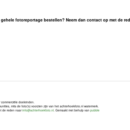
 de gehele fotoreportage bestellen? Neem dan contact op met de re
r commerciële doeleinden.
ties, mits de foto('s) voorzien zijn van het achterhoekfoto.nl watermerk.
met de reden naar
info@achterhoekfoto.nl
. Gemaakt met behulp van
pubble