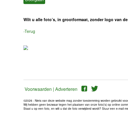
Wilt u alle foto’s, in grootformaat, zonder logo van
-Terug
Voorwaarden |
Adverteren
©2026 - Niets van deze website mag zonder toestemming worden gebruikt voo
Wij hebben geen bezwaar tegen het plaatsen van onze foto('s) op online communi
Staat u op een foto, en wilt u dat de foto verwijderd wordt? Stuur een e-mail 