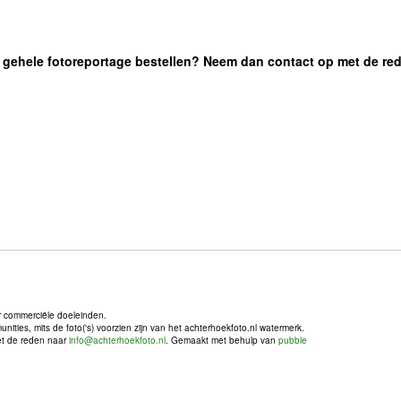
 de gehele fotoreportage bestellen? Neem dan contact op met de re
r commerciële doeleinden.
ties, mits de foto('s) voorzien zijn van het achterhoekfoto.nl watermerk.
met de reden naar
info@achterhoekfoto.nl
. Gemaakt met behulp van
pubble