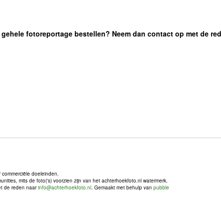
 de gehele fotoreportage bestellen? Neem dan contact op met de re
r commerciële doeleinden.
ties, mits de foto('s) voorzien zijn van het achterhoekfoto.nl watermerk.
met de reden naar
info@achterhoekfoto.nl
. Gemaakt met behulp van
pubble