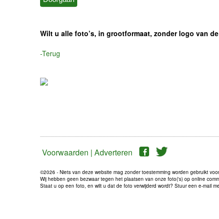
Wilt u alle foto’s, in grootformaat, zonder logo van
-Terug
Voorwaarden |
Adverteren
©2026 - Niets van deze website mag zonder toestemming worden gebruikt voo
Wij hebben geen bezwaar tegen het plaatsen van onze foto('s) op online communi
Staat u op een foto, en wilt u dat de foto verwijderd wordt? Stuur een e-mail 