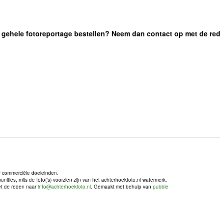
 de gehele fotoreportage bestellen? Neem dan contact op met de re
r commerciële doeleinden.
ties, mits de foto('s) voorzien zijn van het achterhoekfoto.nl watermerk.
met de reden naar
info@achterhoekfoto.nl
. Gemaakt met behulp van
pubble