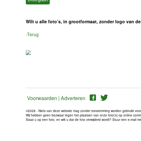
Wilt u alle foto’s, in grootformaat, zonder logo van
-Terug
Voorwaarden |
Adverteren
©2026 - Niets van deze website mag zonder toestemming worden gebruikt voo
Wij hebben geen bezwaar tegen het plaatsen van onze foto('s) op online communi
Staat u op een foto, en wilt u dat de foto verwijderd wordt? Stuur een e-mail 