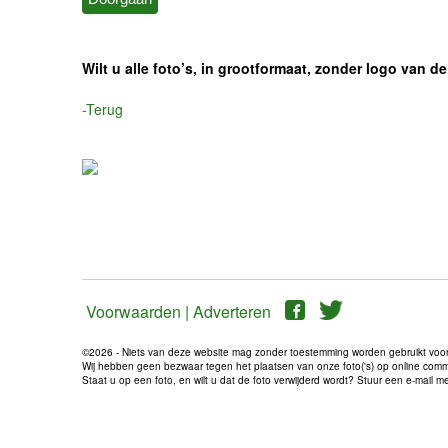
Wilt u alle foto’s, in grootformaat, zonder logo van
-Terug
Voorwaarden |
Adverteren
©2026 - Niets van deze website mag zonder toestemming worden gebruikt voo
Wij hebben geen bezwaar tegen het plaatsen van onze foto('s) op online communi
Staat u op een foto, en wilt u dat de foto verwijderd wordt? Stuur een e-mail 