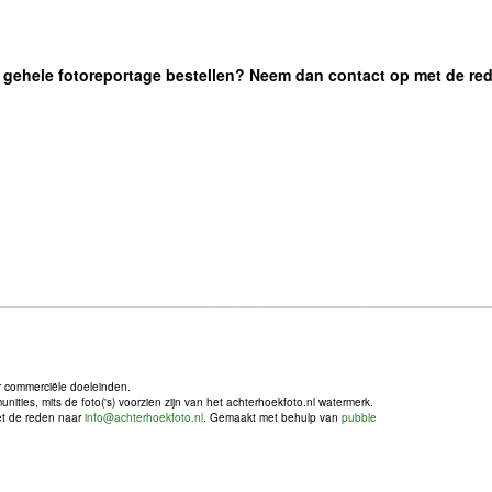
 de gehele fotoreportage bestellen? Neem dan contact op met de re
r commerciële doeleinden.
ties, mits de foto('s) voorzien zijn van het achterhoekfoto.nl watermerk.
met de reden naar
info@achterhoekfoto.nl
. Gemaakt met behulp van
pubble