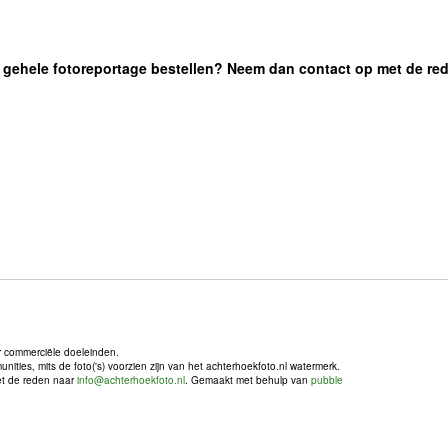
 de gehele fotoreportage bestellen? Neem dan contact op met de re
r commerciële doeleinden.
ties, mits de foto('s) voorzien zijn van het achterhoekfoto.nl watermerk.
met de reden naar
info@achterhoekfoto.nl
. Gemaakt met behulp van
pubble