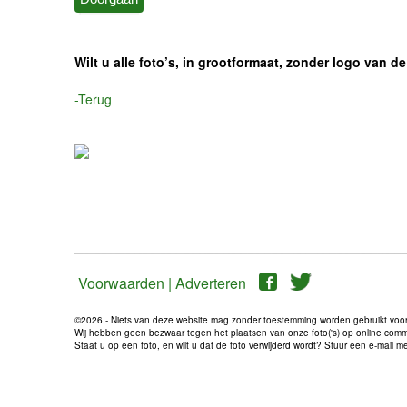
Wilt u alle foto’s, in grootformaat, zonder logo van
-Terug
Voorwaarden |
Adverteren
©2026 - Niets van deze website mag zonder toestemming worden gebruikt voo
Wij hebben geen bezwaar tegen het plaatsen van onze foto('s) op online communi
Staat u op een foto, en wilt u dat de foto verwijderd wordt? Stuur een e-mail 