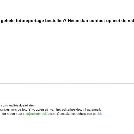
 de gehele fotoreportage bestellen? Neem dan contact op met de re
r commerciële doeleinden.
ties, mits de foto('s) voorzien zijn van het achterhoekfoto.nl watermerk.
met de reden naar
info@achterhoekfoto.nl
. Gemaakt met behulp van
pubble