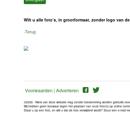
Wilt u alle foto’s, in grootformaat, zonder logo van
-Terug
Voorwaarden |
Adverteren
©2026 - Niets van deze website mag zonder toestemming worden gebruikt voo
Wij hebben geen bezwaar tegen het plaatsen van onze foto('s) op online communi
Staat u op een foto, en wilt u dat de foto verwijderd wordt? Stuur een e-mail 