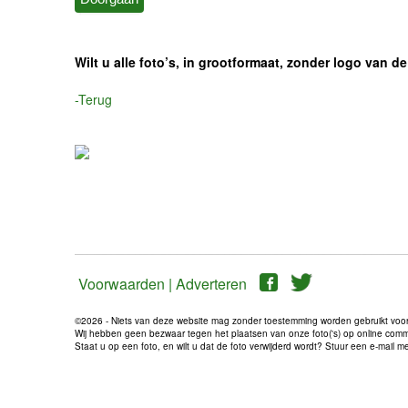
Wilt u alle foto’s, in grootformaat, zonder logo van
-Terug
Voorwaarden |
Adverteren
©2026 - Niets van deze website mag zonder toestemming worden gebruikt voo
Wij hebben geen bezwaar tegen het plaatsen van onze foto('s) op online communi
Staat u op een foto, en wilt u dat de foto verwijderd wordt? Stuur een e-mail 