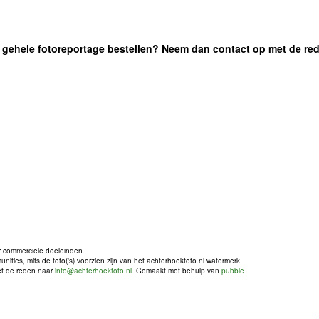
 de gehele fotoreportage bestellen? Neem dan contact op met de re
r commerciële doeleinden.
ties, mits de foto('s) voorzien zijn van het achterhoekfoto.nl watermerk.
met de reden naar
info@achterhoekfoto.nl
. Gemaakt met behulp van
pubble