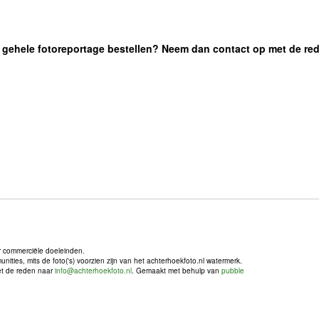
 de gehele fotoreportage bestellen? Neem dan contact op met de re
r commerciële doeleinden.
ties, mits de foto('s) voorzien zijn van het achterhoekfoto.nl watermerk.
met de reden naar
info@achterhoekfoto.nl
. Gemaakt met behulp van
pubble