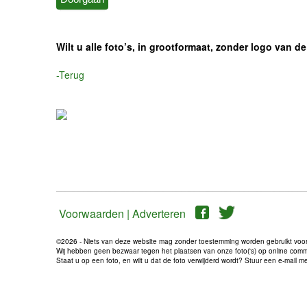
Wilt u alle foto’s, in grootformaat, zonder logo van
-Terug
Voorwaarden |
Adverteren
©2026 - Niets van deze website mag zonder toestemming worden gebruikt voo
Wij hebben geen bezwaar tegen het plaatsen van onze foto('s) op online communi
Staat u op een foto, en wilt u dat de foto verwijderd wordt? Stuur een e-mail 