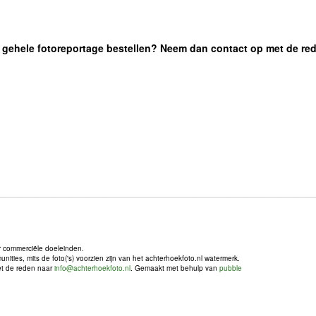
 de gehele fotoreportage bestellen? Neem dan contact op met de re
r commerciële doeleinden.
ties, mits de foto('s) voorzien zijn van het achterhoekfoto.nl watermerk.
met de reden naar
info@achterhoekfoto.nl
. Gemaakt met behulp van
pubble