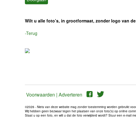
Wilt u alle foto’s, in grootformaat, zonder logo van
-Terug
Voorwaarden |
Adverteren
©2026 - Niets van deze website mag zonder toestemming worden gebruikt voo
Wij hebben geen bezwaar tegen het plaatsen van onze foto('s) op online communi
Staat u op een foto, en wilt u dat de foto verwijderd wordt? Stuur een e-mail 