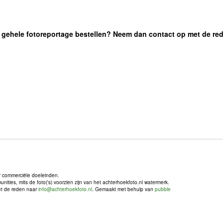
 de gehele fotoreportage bestellen? Neem dan contact op met de re
r commerciële doeleinden.
ties, mits de foto('s) voorzien zijn van het achterhoekfoto.nl watermerk.
met de reden naar
info@achterhoekfoto.nl
. Gemaakt met behulp van
pubble