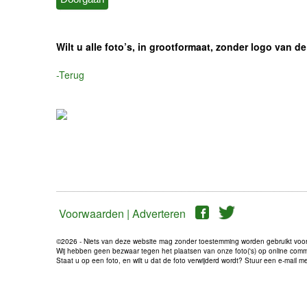
Wilt u alle foto’s, in grootformaat, zonder logo van
-Terug
Voorwaarden |
Adverteren
©2026 - Niets van deze website mag zonder toestemming worden gebruikt voo
Wij hebben geen bezwaar tegen het plaatsen van onze foto('s) op online communi
Staat u op een foto, en wilt u dat de foto verwijderd wordt? Stuur een e-mail 