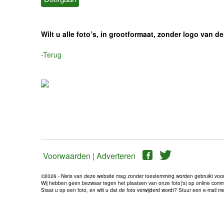
Wilt u alle foto’s, in grootformaat, zonder logo van
-Terug
Voorwaarden |
Adverteren
©2026 - Niets van deze website mag zonder toestemming worden gebruikt voo
Wij hebben geen bezwaar tegen het plaatsen van onze foto('s) op online communi
Staat u op een foto, en wilt u dat de foto verwijderd wordt? Stuur een e-mail 