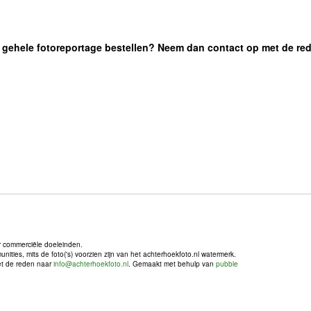
 de gehele fotoreportage bestellen? Neem dan contact op met de re
r commerciële doeleinden.
ties, mits de foto('s) voorzien zijn van het achterhoekfoto.nl watermerk.
met de reden naar
info@achterhoekfoto.nl
. Gemaakt met behulp van
pubble