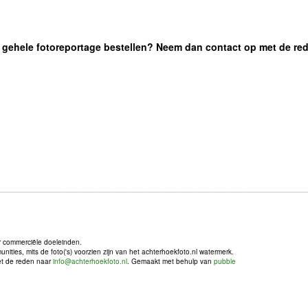
 de gehele fotoreportage bestellen? Neem dan contact op met de re
r commerciële doeleinden.
ties, mits de foto('s) voorzien zijn van het achterhoekfoto.nl watermerk.
met de reden naar
info@achterhoekfoto.nl
. Gemaakt met behulp van
pubble