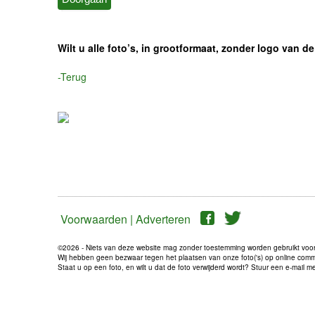
Wilt u alle foto’s, in grootformaat, zonder logo van
-Terug
Voorwaarden |
Adverteren
©2026 - Niets van deze website mag zonder toestemming worden gebruikt voo
Wij hebben geen bezwaar tegen het plaatsen van onze foto('s) op online communi
Staat u op een foto, en wilt u dat de foto verwijderd wordt? Stuur een e-mail 