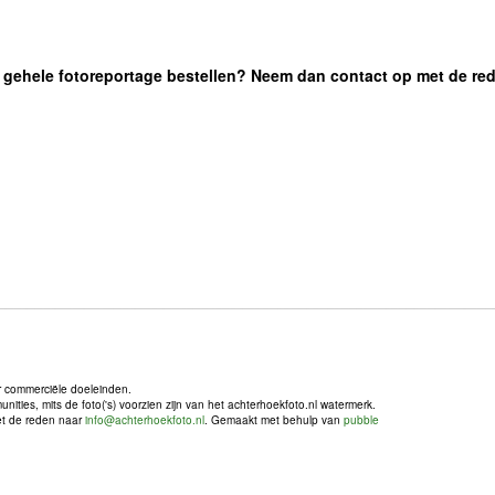
 de gehele fotoreportage bestellen? Neem dan contact op met de re
r commerciële doeleinden.
ties, mits de foto('s) voorzien zijn van het achterhoekfoto.nl watermerk.
met de reden naar
info@achterhoekfoto.nl
. Gemaakt met behulp van
pubble