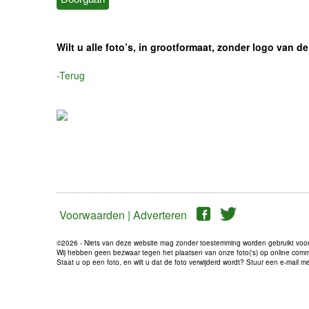
Wilt u alle foto’s, in grootformaat, zonder logo van
-Terug
Voorwaarden |
Adverteren
©2026 - Niets van deze website mag zonder toestemming worden gebruikt voo
Wij hebben geen bezwaar tegen het plaatsen van onze foto('s) op online communi
Staat u op een foto, en wilt u dat de foto verwijderd wordt? Stuur een e-mail 