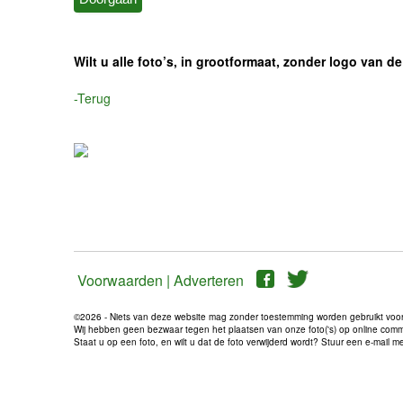
Wilt u alle foto’s, in grootformaat, zonder logo van
-Terug
Voorwaarden |
Adverteren
©2026 - Niets van deze website mag zonder toestemming worden gebruikt voo
Wij hebben geen bezwaar tegen het plaatsen van onze foto('s) op online communi
Staat u op een foto, en wilt u dat de foto verwijderd wordt? Stuur een e-mail 