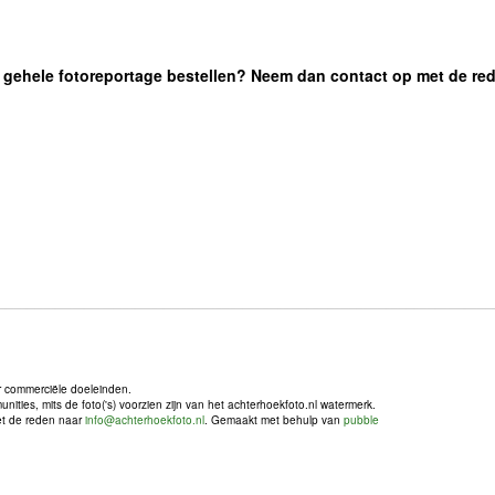
 de gehele fotoreportage bestellen? Neem dan contact op met de re
r commerciële doeleinden.
ties, mits de foto('s) voorzien zijn van het achterhoekfoto.nl watermerk.
met de reden naar
info@achterhoekfoto.nl
. Gemaakt met behulp van
pubble