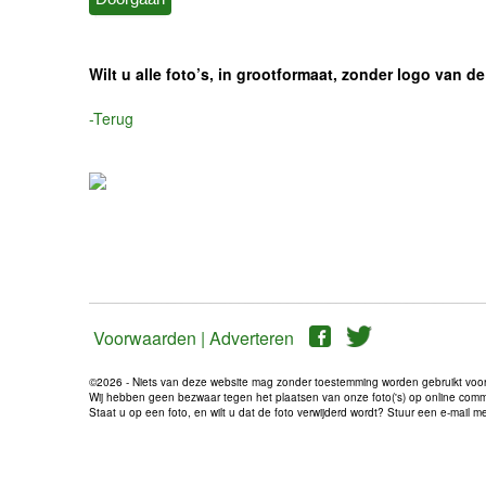
Wilt u alle foto’s, in grootformaat, zonder logo van
-Terug
Voorwaarden |
Adverteren
©2026 - Niets van deze website mag zonder toestemming worden gebruikt voo
Wij hebben geen bezwaar tegen het plaatsen van onze foto('s) op online communi
Staat u op een foto, en wilt u dat de foto verwijderd wordt? Stuur een e-mail 