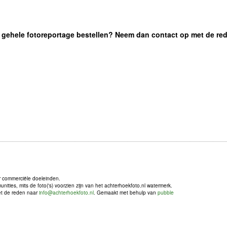
 de gehele fotoreportage bestellen? Neem dan contact op met de re
r commerciële doeleinden.
ties, mits de foto('s) voorzien zijn van het achterhoekfoto.nl watermerk.
met de reden naar
info@achterhoekfoto.nl
. Gemaakt met behulp van
pubble