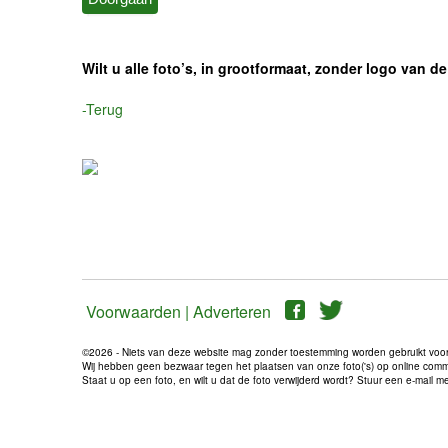
Wilt u alle foto’s, in grootformaat, zonder logo van
-Terug
Voorwaarden |
Adverteren
©2026 - Niets van deze website mag zonder toestemming worden gebruikt voo
Wij hebben geen bezwaar tegen het plaatsen van onze foto('s) op online communi
Staat u op een foto, en wilt u dat de foto verwijderd wordt? Stuur een e-mail 