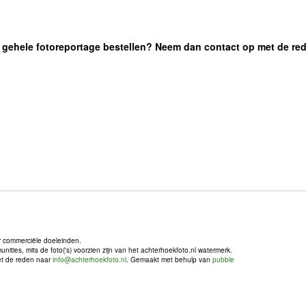
 de gehele fotoreportage bestellen? Neem dan contact op met de re
r commerciële doeleinden.
ties, mits de foto('s) voorzien zijn van het achterhoekfoto.nl watermerk.
met de reden naar
info@achterhoekfoto.nl
. Gemaakt met behulp van
pubble