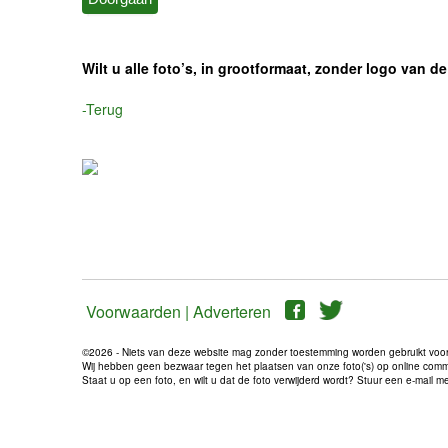
Wilt u alle foto’s, in grootformaat, zonder logo van
-Terug
Voorwaarden |
Adverteren
©2026 - Niets van deze website mag zonder toestemming worden gebruikt voo
Wij hebben geen bezwaar tegen het plaatsen van onze foto('s) op online communi
Staat u op een foto, en wilt u dat de foto verwijderd wordt? Stuur een e-mail 