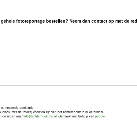
 de gehele fotoreportage bestellen? Neem dan contact op met de re
r commerciële doeleinden.
ties, mits de foto('s) voorzien zijn van het achterhoekfoto.nl watermerk.
met de reden naar
info@achterhoekfoto.nl
. Gemaakt met behulp van
pubble