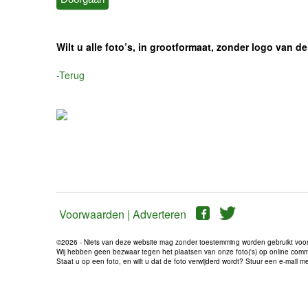
Wilt u alle foto’s, in grootformaat, zonder logo van
-Terug
Voorwaarden |
Adverteren
©2026 - Niets van deze website mag zonder toestemming worden gebruikt voo
Wij hebben geen bezwaar tegen het plaatsen van onze foto('s) op online communi
Staat u op een foto, en wilt u dat de foto verwijderd wordt? Stuur een e-mail 