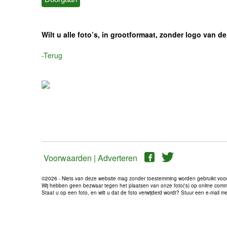
Wilt u alle foto’s, in grootformaat, zonder logo van
-Terug
Voorwaarden |
Adverteren
©2026 - Niets van deze website mag zonder toestemming worden gebruikt voo
Wij hebben geen bezwaar tegen het plaatsen van onze foto('s) op online communi
Staat u op een foto, en wilt u dat de foto verwijderd wordt? Stuur een e-mail 