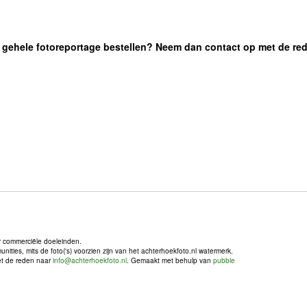
 de gehele fotoreportage bestellen? Neem dan contact op met de re
r commerciële doeleinden.
ties, mits de foto('s) voorzien zijn van het achterhoekfoto.nl watermerk.
met de reden naar
info@achterhoekfoto.nl
. Gemaakt met behulp van
pubble