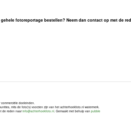
 de gehele fotoreportage bestellen? Neem dan contact op met de re
r commerciële doeleinden.
ties, mits de foto('s) voorzien zijn van het achterhoekfoto.nl watermerk.
met de reden naar
info@achterhoekfoto.nl
. Gemaakt met behulp van
pubble