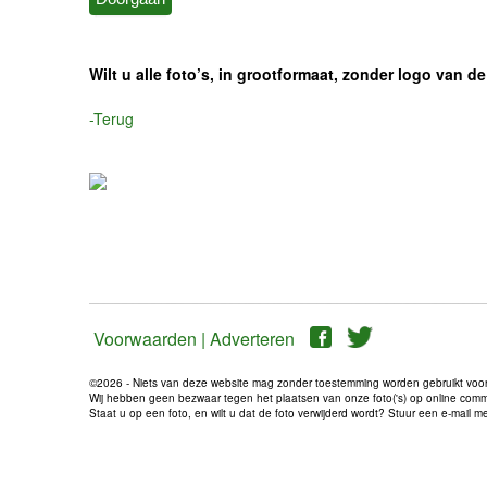
Wilt u alle foto’s, in grootformaat, zonder logo van
-Terug
Voorwaarden |
Adverteren
©2026 - Niets van deze website mag zonder toestemming worden gebruikt voo
Wij hebben geen bezwaar tegen het plaatsen van onze foto('s) op online communi
Staat u op een foto, en wilt u dat de foto verwijderd wordt? Stuur een e-mail 