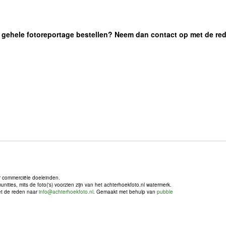
 de gehele fotoreportage bestellen? Neem dan contact op met de re
r commerciële doeleinden.
ties, mits de foto('s) voorzien zijn van het achterhoekfoto.nl watermerk.
met de reden naar
info@achterhoekfoto.nl
. Gemaakt met behulp van
pubble