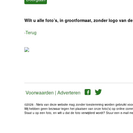
Wilt u alle foto’s, in grootformaat, zonder logo van
-Terug
Voorwaarden |
Adverteren
©2026 - Niets van deze website mag zonder toestemming worden gebruikt voo
Wij hebben geen bezwaar tegen het plaatsen van onze foto('s) op online communi
Staat u op een foto, en wilt u dat de foto verwijderd wordt? Stuur een e-mail 