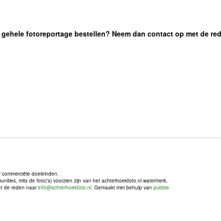
 de gehele fotoreportage bestellen? Neem dan contact op met de re
r commerciële doeleinden.
ties, mits de foto('s) voorzien zijn van het achterhoekfoto.nl watermerk.
met de reden naar
info@achterhoekfoto.nl
. Gemaakt met behulp van
pubble