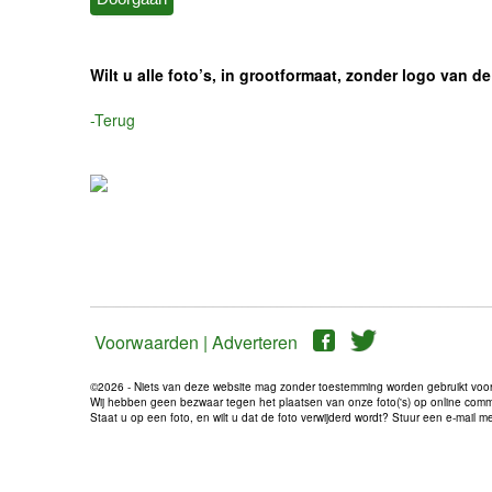
Wilt u alle foto’s, in grootformaat, zonder logo van
-Terug
Voorwaarden |
Adverteren
©2026 - Niets van deze website mag zonder toestemming worden gebruikt voo
Wij hebben geen bezwaar tegen het plaatsen van onze foto('s) op online communi
Staat u op een foto, en wilt u dat de foto verwijderd wordt? Stuur een e-mail 