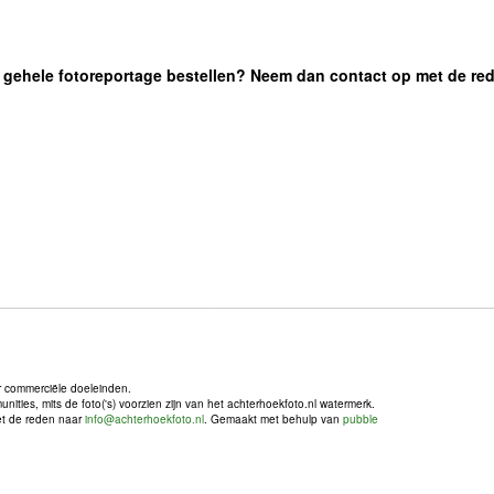
 de gehele fotoreportage bestellen? Neem dan contact op met de re
r commerciële doeleinden.
ties, mits de foto('s) voorzien zijn van het achterhoekfoto.nl watermerk.
met de reden naar
info@achterhoekfoto.nl
. Gemaakt met behulp van
pubble