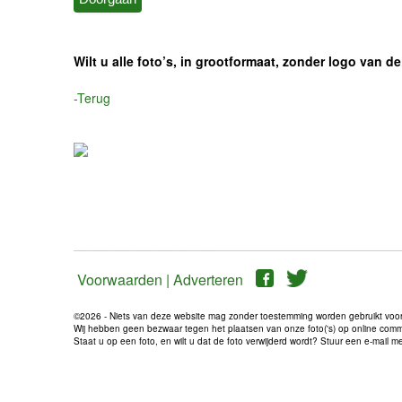
Wilt u alle foto’s, in grootformaat, zonder logo van
-Terug
Voorwaarden |
Adverteren
©2026 - Niets van deze website mag zonder toestemming worden gebruikt voo
Wij hebben geen bezwaar tegen het plaatsen van onze foto('s) op online communi
Staat u op een foto, en wilt u dat de foto verwijderd wordt? Stuur een e-mail 