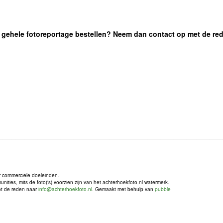
 de gehele fotoreportage bestellen? Neem dan contact op met de re
r commerciële doeleinden.
ties, mits de foto('s) voorzien zijn van het achterhoekfoto.nl watermerk.
met de reden naar
info@achterhoekfoto.nl
. Gemaakt met behulp van
pubble