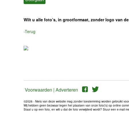
Wilt u alle foto’s, in grootformaat, zonder logo van
-Terug
Voorwaarden |
Adverteren
©2026 - Niets van deze website mag zonder toestemming worden gebruikt voo
Wij hebben geen bezwaar tegen het plaatsen van onze foto('s) op online communi
Staat u op een foto, en wilt u dat de foto verwijderd wordt? Stuur een e-mail 