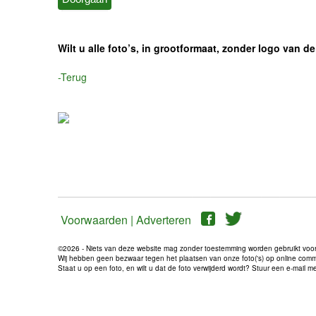
Wilt u alle foto’s, in grootformaat, zonder logo van
-Terug
Voorwaarden |
Adverteren
©2026 - Niets van deze website mag zonder toestemming worden gebruikt voo
Wij hebben geen bezwaar tegen het plaatsen van onze foto('s) op online communi
Staat u op een foto, en wilt u dat de foto verwijderd wordt? Stuur een e-mail 