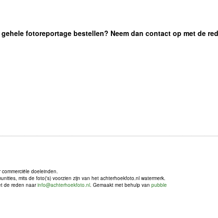
 de gehele fotoreportage bestellen? Neem dan contact op met de re
r commerciële doeleinden.
ties, mits de foto('s) voorzien zijn van het achterhoekfoto.nl watermerk.
met de reden naar
info@achterhoekfoto.nl
. Gemaakt met behulp van
pubble