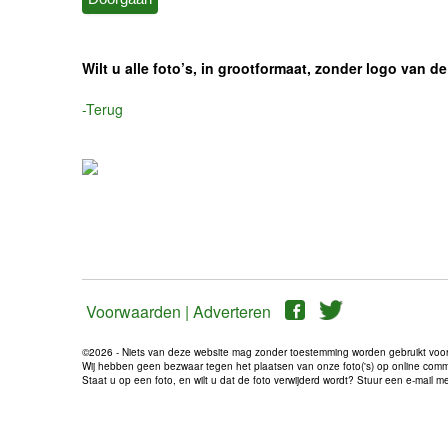
Wilt u alle foto’s, in grootformaat, zonder logo van
-Terug
Voorwaarden |
Adverteren
©2026 - Niets van deze website mag zonder toestemming worden gebruikt voo
Wij hebben geen bezwaar tegen het plaatsen van onze foto('s) op online communi
Staat u op een foto, en wilt u dat de foto verwijderd wordt? Stuur een e-mail 