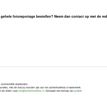
 de gehele fotoreportage bestellen? Neem dan contact op met de re
r commerciële doeleinden.
ties, mits de foto('s) voorzien zijn van het achterhoekfoto.nl watermerk.
met de reden naar
info@achterhoekfoto.nl
. Gemaakt met behulp van
pubble