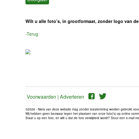
Wilt u alle foto’s, in grootformaat, zonder logo van
-Terug
Voorwaarden |
Adverteren
©2026 - Niets van deze website mag zonder toestemming worden gebruikt voo
Wij hebben geen bezwaar tegen het plaatsen van onze foto('s) op online communi
Staat u op een foto, en wilt u dat de foto verwijderd wordt? Stuur een e-mail 