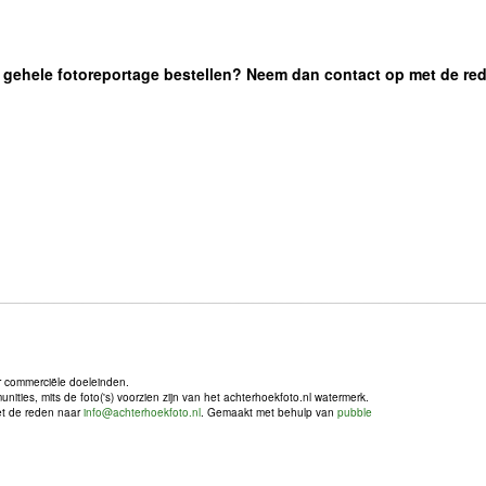
 de gehele fotoreportage bestellen? Neem dan contact op met de re
r commerciële doeleinden.
ties, mits de foto('s) voorzien zijn van het achterhoekfoto.nl watermerk.
met de reden naar
info@achterhoekfoto.nl
. Gemaakt met behulp van
pubble