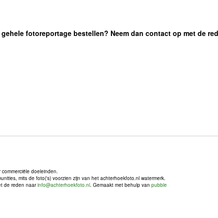
 de gehele fotoreportage bestellen? Neem dan contact op met de re
r commerciële doeleinden.
ties, mits de foto('s) voorzien zijn van het achterhoekfoto.nl watermerk.
met de reden naar
info@achterhoekfoto.nl
. Gemaakt met behulp van
pubble