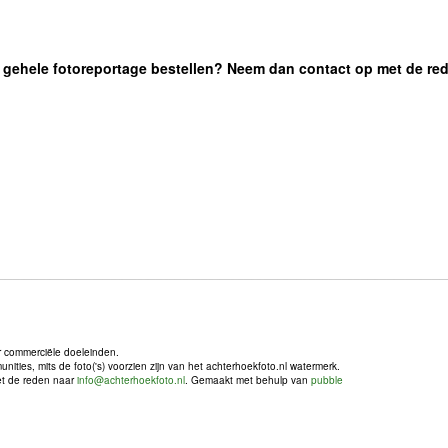
 de gehele fotoreportage bestellen? Neem dan contact op met de re
r commerciële doeleinden.
ties, mits de foto('s) voorzien zijn van het achterhoekfoto.nl watermerk.
met de reden naar
info@achterhoekfoto.nl
. Gemaakt met behulp van
pubble