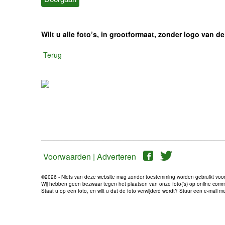
Wilt u alle foto’s, in grootformaat, zonder logo van
-Terug
Voorwaarden |
Adverteren
©2026 - Niets van deze website mag zonder toestemming worden gebruikt voo
Wij hebben geen bezwaar tegen het plaatsen van onze foto('s) op online communi
Staat u op een foto, en wilt u dat de foto verwijderd wordt? Stuur een e-mail 