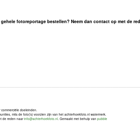
 de gehele fotoreportage bestellen? Neem dan contact op met de re
r commerciële doeleinden.
ties, mits de foto('s) voorzien zijn van het achterhoekfoto.nl watermerk.
met de reden naar
info@achterhoekfoto.nl
. Gemaakt met behulp van
pubble