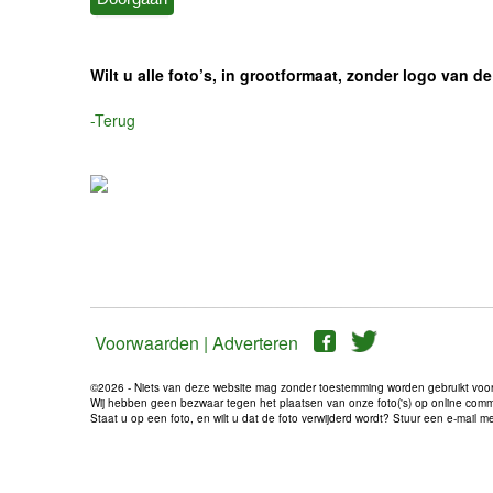
Wilt u alle foto’s, in grootformaat, zonder logo van
-Terug
Voorwaarden |
Adverteren
©2026 - Niets van deze website mag zonder toestemming worden gebruikt voo
Wij hebben geen bezwaar tegen het plaatsen van onze foto('s) op online communi
Staat u op een foto, en wilt u dat de foto verwijderd wordt? Stuur een e-mail 