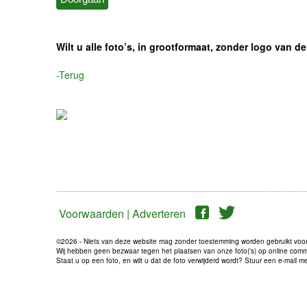
Wilt u alle foto’s, in grootformaat, zonder logo van
-Terug
Voorwaarden |
Adverteren
©2026 - Niets van deze website mag zonder toestemming worden gebruikt voo
Wij hebben geen bezwaar tegen het plaatsen van onze foto('s) op online communi
Staat u op een foto, en wilt u dat de foto verwijderd wordt? Stuur een e-mail 