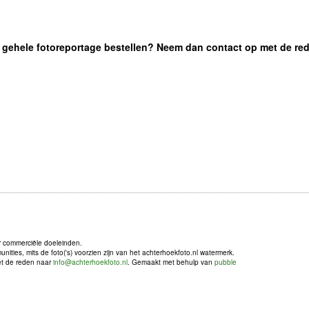
 de gehele fotoreportage bestellen? Neem dan contact op met de re
r commerciële doeleinden.
ties, mits de foto('s) voorzien zijn van het achterhoekfoto.nl watermerk.
met de reden naar
info@achterhoekfoto.nl
. Gemaakt met behulp van
pubble