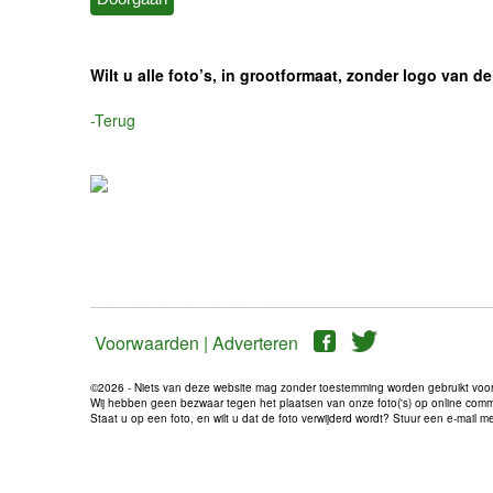
Wilt u alle foto’s, in grootformaat, zonder logo van
-Terug
Voorwaarden |
Adverteren
©2026 - Niets van deze website mag zonder toestemming worden gebruikt voo
Wij hebben geen bezwaar tegen het plaatsen van onze foto('s) op online communi
Staat u op een foto, en wilt u dat de foto verwijderd wordt? Stuur een e-mail 