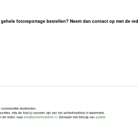
 de gehele fotoreportage bestellen? Neem dan contact op met de re
r commerciële doeleinden.
ties, mits de foto('s) voorzien zijn van het achterhoekfoto.nl watermerk.
met de reden naar
info@achterhoekfoto.nl
. Gemaakt met behulp van
pubble