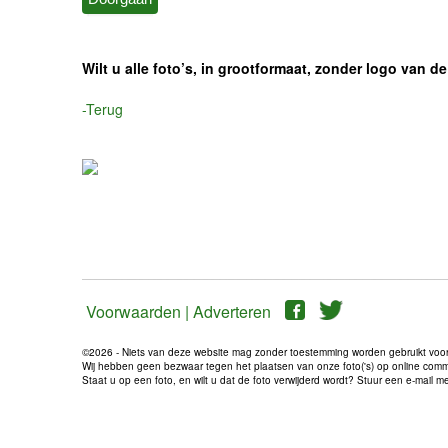
Wilt u alle foto’s, in grootformaat, zonder logo van
-Terug
Voorwaarden |
Adverteren
©2026 - Niets van deze website mag zonder toestemming worden gebruikt voo
Wij hebben geen bezwaar tegen het plaatsen van onze foto('s) op online communi
Staat u op een foto, en wilt u dat de foto verwijderd wordt? Stuur een e-mail 