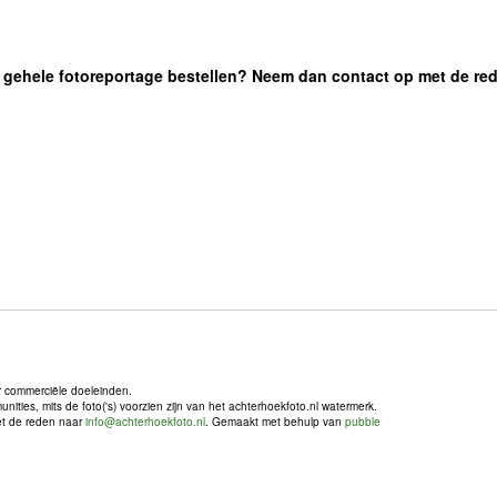
 de gehele fotoreportage bestellen? Neem dan contact op met de re
r commerciële doeleinden.
ties, mits de foto('s) voorzien zijn van het achterhoekfoto.nl watermerk.
met de reden naar
info@achterhoekfoto.nl
. Gemaakt met behulp van
pubble