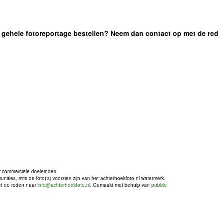
 de gehele fotoreportage bestellen? Neem dan contact op met de re
r commerciële doeleinden.
ties, mits de foto('s) voorzien zijn van het achterhoekfoto.nl watermerk.
met de reden naar
info@achterhoekfoto.nl
. Gemaakt met behulp van
pubble