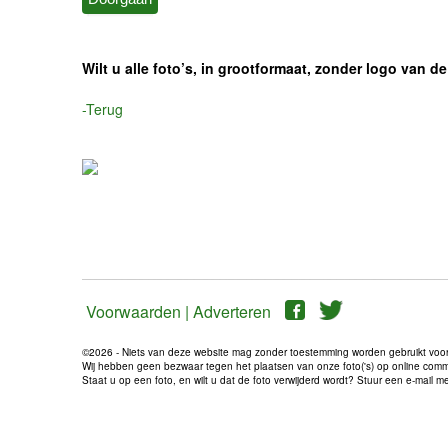
Wilt u alle foto’s, in grootformaat, zonder logo van
-Terug
Voorwaarden |
Adverteren
©2026 - Niets van deze website mag zonder toestemming worden gebruikt voo
Wij hebben geen bezwaar tegen het plaatsen van onze foto('s) op online communi
Staat u op een foto, en wilt u dat de foto verwijderd wordt? Stuur een e-mail 