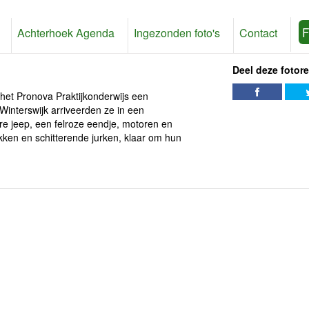
F
Achterhoek Agenda
Ingezonden foto's
Contact
Deel deze fotor
het Pronova Praktijkonderwijs een
Winterswijk arriveerden ze in een
e jeep, een felroze eendje, motoren en
akken en schitterende jurken, klaar om hun