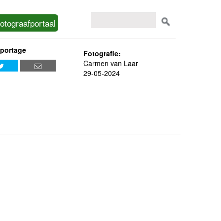
otograafportaal
eportage
Fotografie:
Carmen van Laar
29-05-2024