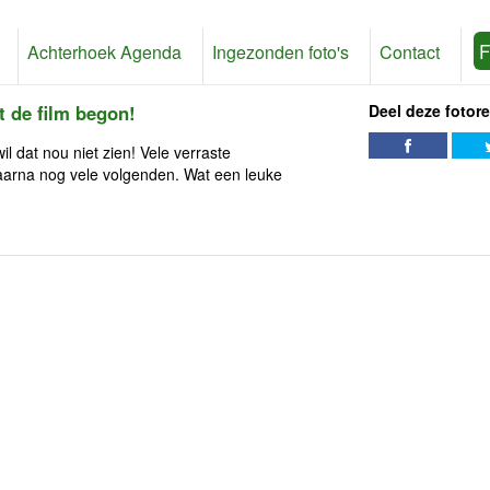
F
Achterhoek Agenda
Ingezonden foto's
Contact
 de film begon!
Deel deze fotor
l dat nou niet zien! Vele verraste
aarna nog vele volgenden. Wat een leuke