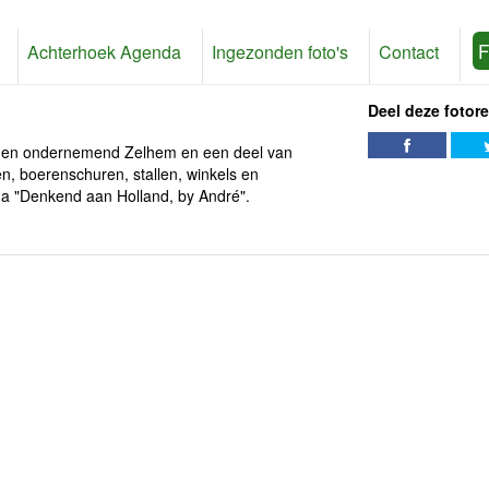
F
Achterhoek Agenda
Ingezonden foto's
Contact
Deel deze fotor
vig en ondernemend Zelhem en een deel van
en, boerenschuren, stallen, winkels en
ema "Denkend aan Holland, by André".