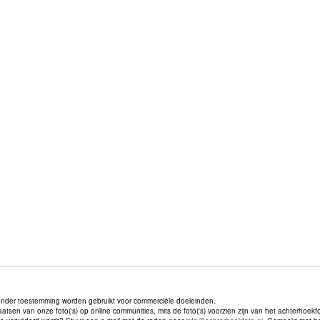
onder toestemming worden gebruikt voor commerciële doeleinden.
sen van onze foto('s) op online communities, mits de foto('s) voorzien zijn van het achterhoekf