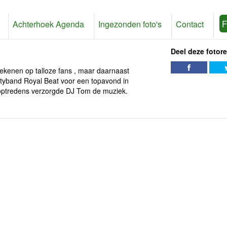
F
Achterhoek Agenda
Ingezonden foto's
Contact
Deel deze fotor
rekenen op talloze fans , maar daarnaast
rtyband Royal Beat voor een topavond in
e optredens verzorgde DJ Tom de muziek.